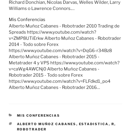
Richard Donchian, Nicolas Darvas, Welles Wilder, Larry
Williams o Lawrence Connors.…
Mis Conferencias
Alberto Muñoz Cabanes - Robotrader 2010 Trading de
Spreads https://www.youtube.com/watch?
v=ZMP8UTiErkw Alberto Muñoz Cabanes - Robotrader
2014 - Todo sobre Forex
https://www.youtube.com/watch?v=DqG6-r34Bz8
Alberto Muñoz Cabanes - Robotrader 2015 -
Metatrader 4 y VPS https://www.youtube.com/watch?
v=caWg4AWCNj0 Alberto Muñoz Cabanes -
Robotrader 2015 - Todo sobre Forex
https://www.youtube.com/watch?v=FLFdkd1_po4
Alberto Muñoz Cabanes - Robotrader 2016…
CATEGORÍAS
MIS CONFERENCIAS
ETIQUETAS
ALBERTO MUÑOZ CABANES
,
ESTADISTICA
,
R
,
ROBOTRADER