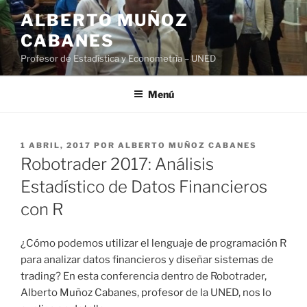
Saltar
ALBERTO MUÑOZ
al
CABANES
contenido
Profesor de Estadística y Econometría – UNED
Menú
PUBLICADO
1 ABRIL, 2017
POR
ALBERTO MUÑOZ CABANES
EL
Robotrader 2017: Análisis
Estadístico de Datos Financieros
con R
¿Cómo podemos utilizar el lenguaje de programación R
para analizar datos financieros y diseñar sistemas de
trading? En esta conferencia dentro de Robotrader,
Alberto Muñoz Cabanes, profesor de la UNED, nos lo