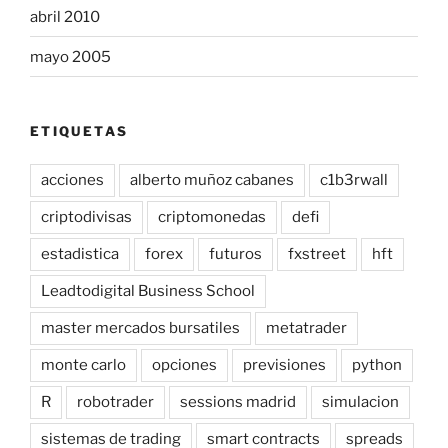
abril 2010
mayo 2005
ETIQUETAS
acciones
alberto muñoz cabanes
c1b3rwall
criptodivisas
criptomonedas
defi
estadistica
forex
futuros
fxstreet
hft
Leadtodigital Business School
master mercados bursatiles
metatrader
monte carlo
opciones
previsiones
python
R
robotrader
sessions madrid
simulacion
sistemas de trading
smart contracts
spreads