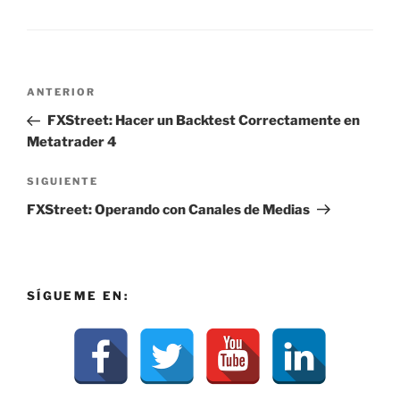
Navegación
Entrada
ANTERIOR
de
anterior:
FXStreet: Hacer un Backtest Correctamente en
entradas
Metatrader 4
Siguiente
SIGUIENTE
entrada
FXStreet: Operando con Canales de Medias
SÍGUEME EN: