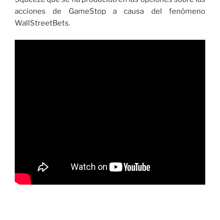
acciones de GameStop a causa del fenómeno
WallStreetBets.