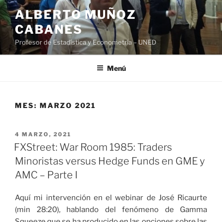
Saltar
ALBERTO MUÑOZ
al
CABANES
contenido
Profesor de Estadística y Econometría – UNED
Menú
MES:
MARZO 2021
PUBLICADO
4 MARZO, 2021
EL
FXStreet: War Room 1985: Traders
Minoristas versus Hedge Funds en GME y
AMC – Parte I
Aquí mi intervención en el webinar de José Ricaurte
(min 28:20), hablando del fenómeno de Gamma
Squeeze que se ha producido en las opciones sobre las