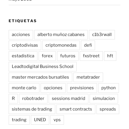
ETIQUETAS
acciones
alberto muñoz cabanes
c1b3rwall
criptodivisas
criptomonedas
defi
estadistica
forex
futuros
fxstreet
hft
Leadtodigital Business School
master mercados bursatiles
metatrader
monte carlo
opciones
previsiones
python
R
robotrader
sessions madrid
simulacion
sistemas de trading
smart contracts
spreads
trading
UNED
vps