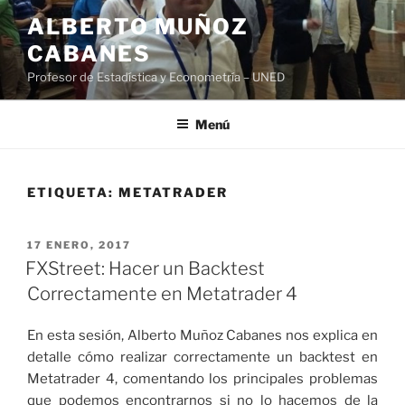
Saltar
ALBERTO MUÑOZ
al
CABANES
contenido
Profesor de Estadística y Econometría – UNED
Menú
ETIQUETA:
METATRADER
PUBLICADO
17 ENERO, 2017
EL
FXStreet: Hacer un Backtest
Correctamente en Metatrader 4
En esta sesión, Alberto Muñoz Cabanes nos explica en
detalle cómo realizar correctamente un backtest en
Metatrader 4, comentando los principales problemas
que podemos encontrarnos si no lo hacemos de la