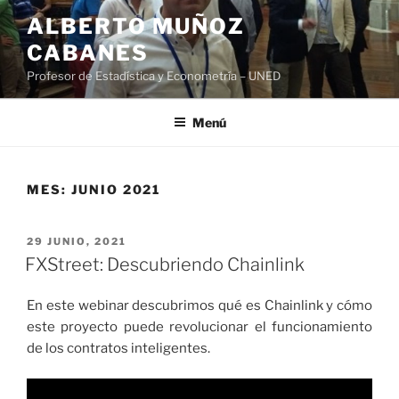
Saltar
ALBERTO MUÑOZ
al
CABANES
contenido
Profesor de Estadística y Econometría – UNED
Menú
MES:
JUNIO 2021
PUBLICADO
29 JUNIO, 2021
EL
FXStreet: Descubriendo Chainlink
En este webinar descubrimos qué es Chainlink y cómo
este proyecto puede revolucionar el funcionamiento
de los contratos inteligentes.