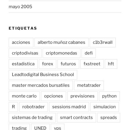
mayo 2005
ETIQUETAS
acciones
alberto muñoz cabanes
c1b3rwall
criptodivisas
criptomonedas
defi
estadistica
forex
futuros
fxstreet
hft
Leadtodigital Business School
master mercados bursatiles
metatrader
monte carlo
opciones
previsiones
python
R
robotrader
sessions madrid
simulacion
sistemas de trading
smart contracts
spreads
trading
UNED
vps