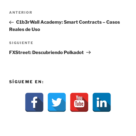
Navegación
Entrada
ANTERIOR
de
anterior:
C1b3rWall Academy: Smart Contracts – Casos
entradas
Reales de Uso
Siguiente
SIGUIENTE
entrada
FXStreet: Descubriendo Polkadot
SÍGUEME EN: