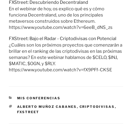
FXStreet: Descubriendo Decentraland
En el webinar de hoy, os explico qué es y cómo
funciona Decentraland, uno de los principales
metaversos construidos sobre Ethereum.
https://www.youtube.com/watch?v=6eeB_dNS_zs
FXStreet: Bajo el Radar - Criptodivisas con Potencial
¿Cuáles son los próximos proyectos que comenzarán a
brillar en el ranking de las criptodivisas en las próximas
semanas? En este webinar hablamos de $CELO, $INJ,
$MATIC, $OGN, y $RLY.
https://www.youtube.com/watch?v=fX9PFf-CKSE
CATEGORÍAS
MIS CONFERENCIAS
ETIQUETAS
ALBERTO MUÑOZ CABANES
,
CRIPTODIVISAS
,
FXSTREET