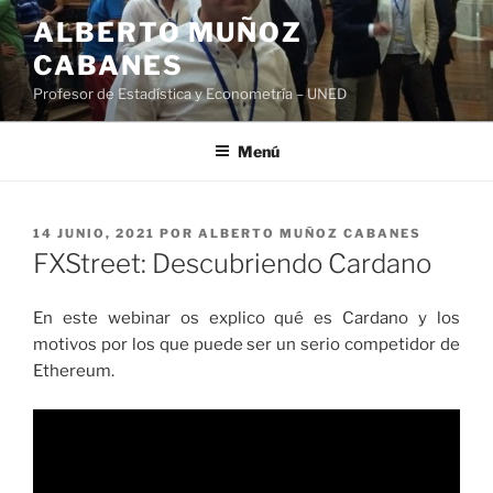
Saltar
ALBERTO MUÑOZ
al
CABANES
contenido
Profesor de Estadística y Econometría – UNED
Menú
PUBLICADO
14 JUNIO, 2021
POR
ALBERTO MUÑOZ CABANES
EL
FXStreet: Descubriendo Cardano
En este webinar os explico qué es Cardano y los
motivos por los que puede ser un serio competidor de
Ethereum.