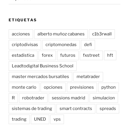
ETIQUETAS
acciones
alberto muñoz cabanes
c1b3rwall
criptodivisas
criptomonedas
defi
estadistica
forex
futuros
fxstreet
hft
Leadtodigital Business School
master mercados bursatiles
metatrader
monte carlo
opciones
previsiones
python
R
robotrader
sessions madrid
simulacion
sistemas de trading
smart contracts
spreads
trading
UNED
vps