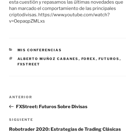
esta cuestión y repasamos las últimas novedades que
han marcado el comportamiento de las principales
criptodivisas. https://www.youtube.com/watch?
v=OepaqpZMLxs
CATEGORÍAS
MIS CONFERENCIAS
ETIQUETAS
ALBERTO MUÑOZ CABANES
,
FOREX
,
FUTUROS
,
FXSTREET
Navegación
Entrada
ANTERIOR
de
anterior:
FXStreet: Futuros Sobre Divisas
entradas
Siguiente
SIGUIENTE
entrada
Robotrader 2020: Estrategias de Trading Clásicas