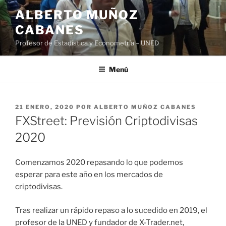
Saltar
ALBERTO MUÑOZ
al
CABANES
contenido
Profesor de Estadística y Econometría – UNED
Menú
PUBLICADO
21 ENERO, 2020
POR
ALBERTO MUÑOZ CABANES
EL
FXStreet: Previsión Criptodivisas
2020
Comenzamos 2020 repasando lo que podemos
esperar para este año en los mercados de
criptodivisas.
Tras realizar un rápido repaso a lo sucedido en 2019, el
profesor de la UNED y fundador de X-Trader.net,