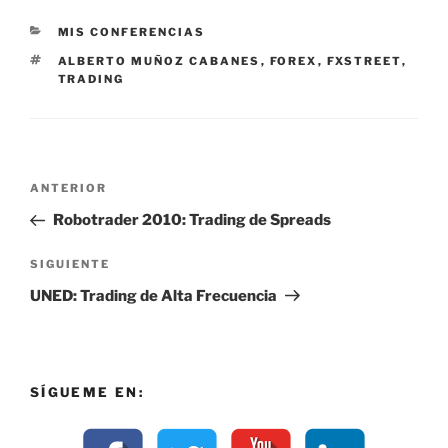
CATEGORÍAS
MIS CONFERENCIAS
ETIQUETAS
ALBERTO MUÑOZ CABANES
,
FOREX
,
FXSTREET
,
TRADING
Navegación
Entrada
ANTERIOR
de
anterior:
Robotrader 2010: Trading de Spreads
entradas
Siguiente
SIGUIENTE
entrada
UNED: Trading de Alta Frecuencia
SÍGUEME EN: