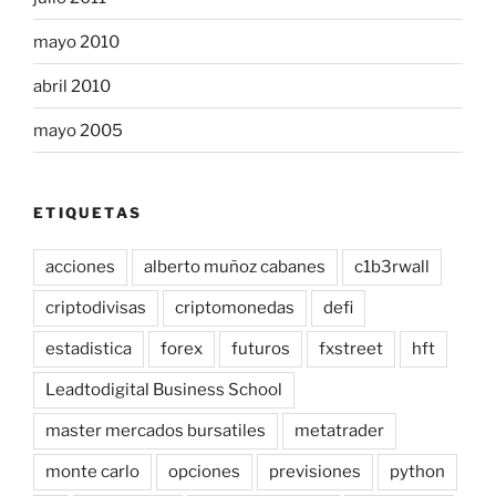
mayo 2010
abril 2010
mayo 2005
ETIQUETAS
acciones
alberto muñoz cabanes
c1b3rwall
criptodivisas
criptomonedas
defi
estadistica
forex
futuros
fxstreet
hft
Leadtodigital Business School
master mercados bursatiles
metatrader
monte carlo
opciones
previsiones
python