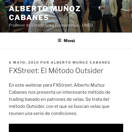
Saltar
ALBERTO MUÑOZ
al
CABANES
contenido
Profesor de Estadística y Econometría – UNED
Menú
PUBLICADO
6 MAYO, 2010
POR
ALBERTO MUÑOZ CABANES
EL
FXStreet: El Método Outsider
En este webinar para FXStreet, Alberto Muñoz
Cabanes nos presenta un interesante método de
trading basado en patrones de velas. Se trata del
método Outsider, con el que se buscan velas que
reunen una serie de condiciones.