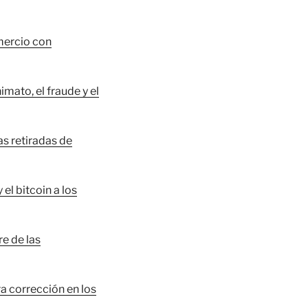
mercio con
imato, el fraude y el
s retiradas de
el bitcoin a los
e de las
ra corrección en los