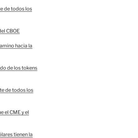
e de todos los
 del CBOE
camino hacia la
ado de los tokens
te de todos los
e el CME y el
ólares tienen la