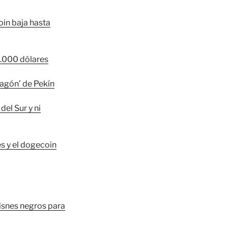
oin baja hasta
4.000 dólares
pagón’ de Pekín
el Sur y ni
es y el dogecoin
cisnes negros para