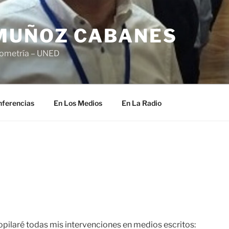
MUÑOZ CABANES
nometría – UNED
nferencias
En Los Medios
En La Radio
opilaré todas mis intervenciones en medios escritos: