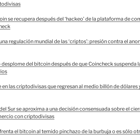
ptodivisas
coin se recupera después del ‘hackeo’ de la plataforma de co
check
una regulación mundial de las ‘criptos’: presión contra el anon
desplome del bitcoin después de que Coincheck suspenda la
ios
en las criptodivisas que regresan al medio billón de dólares y 
del Sur se aproxima a una decisión consensuada sobre el cierr
ercio con criptodivisas
frenta el bitcoin al temido pinchazo de la burbuja o es sólo ot