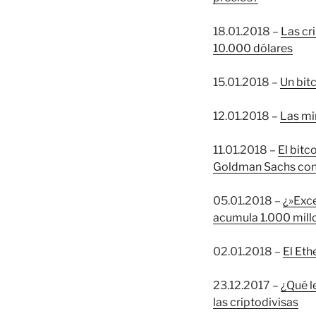
18.01.2018 –
Las cr
10.000 dólares
15.01.2018 –
Un bit
12.01.2018 –
Las mi
11.01.2018 –
El bitc
Goldman Sachs con
05.01.2018 –
¿»Exce
acumula 1.000 mill
02.01.2018 –
El Eth
23.12.2017 –
¿Qué l
las criptodivisas