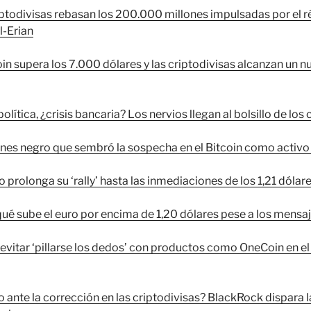
ptodivisas rebasan los 200.000 millones impulsadas por el ré
l-Erian
oin supera los 7.000 dólares y las criptodivisas alcanzan un 
política, ¿crisis bancaria? Los nervios llegan al bolsillo de los
ernes negro que sembró la sospecha en el Bitcoin como activo
o prolonga su ‘rally’ hasta las inmediaciones de los 1,21 dólar
qué sube el euro por encima de 1,20 dólares pese a los mensa
vitar ‘pillarse los dedos’ con productos como OneCoin en el b
 ante la corrección en las criptodivisas? BlackRock dispara l