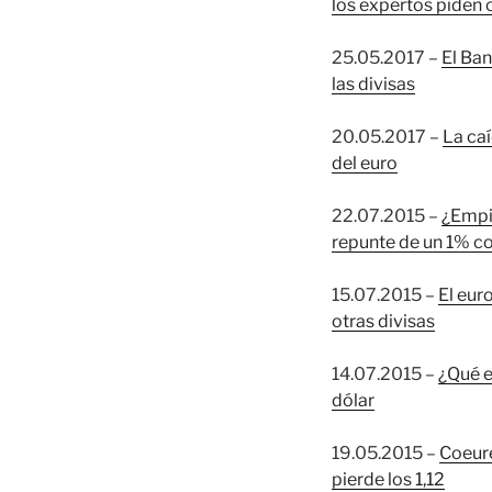
los expertos piden
25.05.2017 –
El Ba
las divisas
20.05.2017 –
La caí
del euro
22.07.2015 –
¿Empie
repunte de un 1% co
15.07.2015 –
El eur
otras divisas
14.07.2015 –
¿Qué e
dólar
19.05.2015 –
Coeure
pierde los 1,12